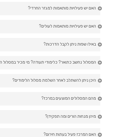
מנחות ההורים יכולות להדריך בבית המ
האם יש פעילויות מותאמות למגזר החרדי?
ישנם פעילויות המתאימות למגזר החרדי.
האם יש פעילויות מותאמות לעולים?
השונים.
ישנם פעילויות המותאמות לעולים, במרכז,
באילו שפות ניתן לקבל הדרכות?
ניתן לקבל הדרכה בשפות אמהרית, צרפתי
המסלול נחשב כתואר? כלימודי תעודה? מי מכיר במסלול ה
המסלול מאושר ע"י משרד החינוך אגף שפ
היכן ניתן להשתלב לאחר השלמת מסלול הלימודים?
המרכז להורות מגייס לעבודה מנחים שהשל
מהם המסלולים המוצעים במרכז?
המרכז מציע מסלולי התמחות במגוון תחומי
מיהן מנחות הורים ומה תפקידן?
משפחות עם צרכים מיוחדים
מנחות הורים בעלות ידע בתחומי העבודה ה
האם המרכז פעיל בעתות חירום?
התפתחות ולמידה בקבוצה ובפרטני לפי ש