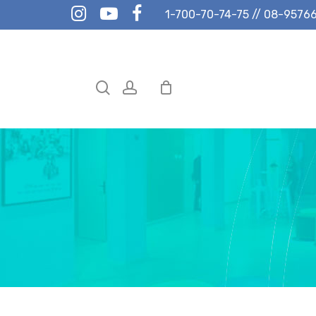
instagram
youtube
facebook
1-700-70-74-75
//
08-9576
search
account