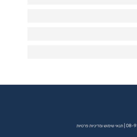
 העירונית למאבק בהתמכרויות.
: היערכות לזמן חירום, מרחב רגשי מוגן,
08-9
|
תנאי שימוש ומדיניות פרטיות