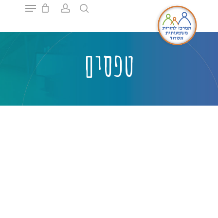
Ski
t
mai
Close
conten
Menu
טפסים