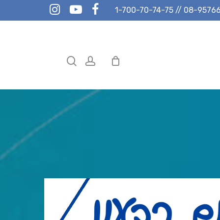
instagram
youtube
facebook
1-700-70-74-75
//
08-9576
search
account
Hit enter to search or ESC to close
נגן
וידאו