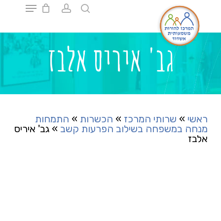
Ski
t
mai
Close
conten
Menu
גב' איריס אלבז
ראשי
»
שרותי המרכז
»
הכשרות
»
התמחות
מנחה במשפחה בשילוב הפרעות קשב
»
גב' איריס
אלבז