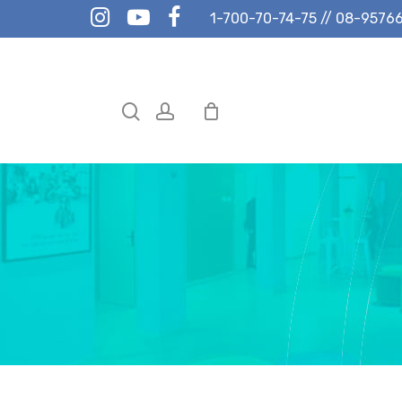
instagram
youtube
facebook
1-700-70-74-75
//
08-9576
search
account
Hit enter to search or ESC to close