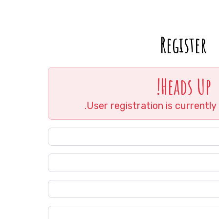
Register
Heads Up!
First Name
*
Last Name
*
Username
*
Email
*