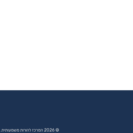
© 2026 המרכז להורות משמעותית. קבלת קהל: א' - ה' 08:30-16:30 | רחוב ניסן 11, רובע י"ב אשדוד - טלפון: