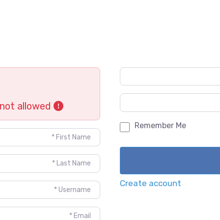
Username or Email
*
Password
*
User registration is currently not allowed.
Remember Me
Create account