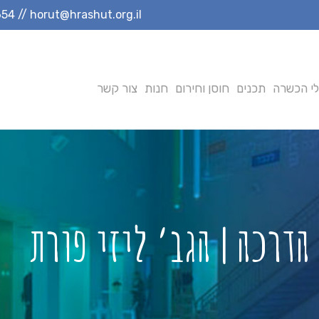
654
//
horut@hrashut.org.il
י הכשרה
תכנים
חוסן וחירום
חנות
צור קשר
הדרכה | הגב’ ליזי פורת