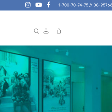
instagram
youtube
facebook
1-700-70-74-75
//
08-9576
search
account