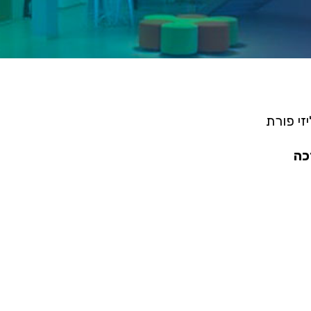
זי פורת
כה