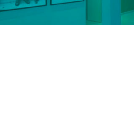
Hit enter to search or ESC to close