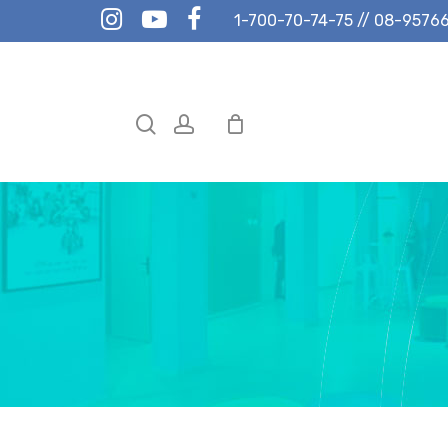
instagram
youtube
facebook
1-700-70-74-75
//
08-9576
search
account