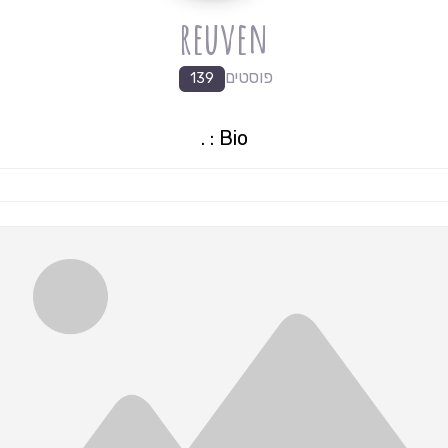
reuven
פוסטים
139
.
:
Bio