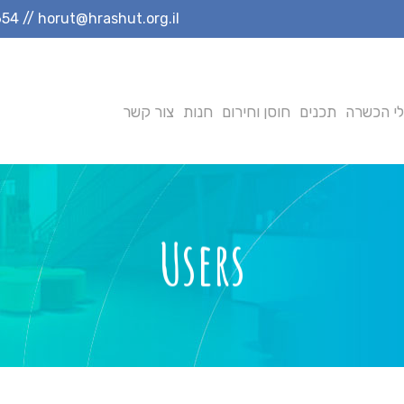
654
//
horut@hrashut.org.il
י הכשרה
תכנים
חוסן וחירום
חנות
צור קשר
Users